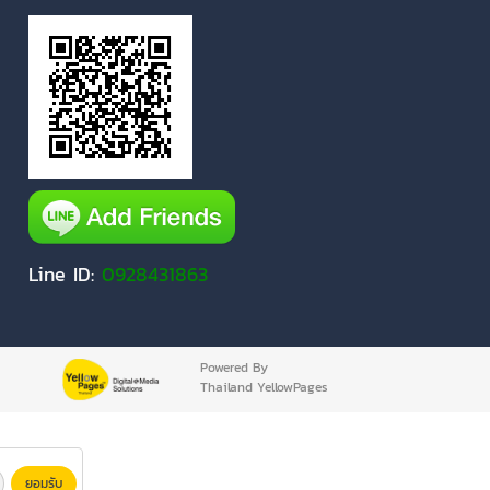
Line ID:
0928431863
Powered By
Thailand YellowPages
ยอมรับ